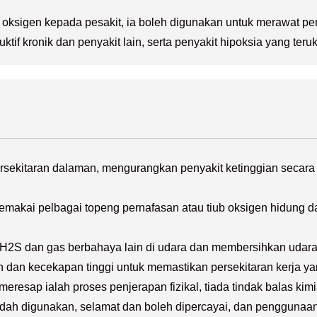
ksigen kepada pesakit, ia boleh digunakan untuk merawat peny
ktif kronik dan penyakit lain, serta penyakit hipoksia yang teru
rsekitaran dalaman, mengurangkan penyakit ketinggian secara b
emakai pelbagai topeng pernafasan atau tiub oksigen hidung
 H2S dan gas berbahaya lain di udara dan membersihkan udara
 dan kecekapan tinggi untuk memastikan persekitaran kerja y
eresap ialah proses penjerapan fizikal, tiada tindak balas kim
mudah digunakan, selamat dan boleh dipercayai, dan penggunaa