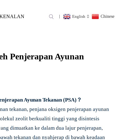
KENALAN
English
Chinese
A OKSIGEN OLEH
PSA)
leh Penjerapan Ayunan
Penjerapan Ayunan Tekanan (PSA)？
nan tekanan, penjana oksigen penjerapan ayunan
ul zeolit ​​berkualiti tinggi yang disintesis
yang dimuatkan ke dalam dua lajur penjerapan,
 bawah tekanan dan nyahjerap di bawah keadaan