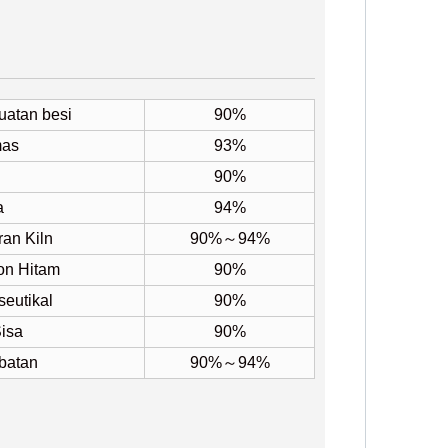
atan besi
90%
mas
93%
90%
a
94%
an Kiln
90%～94%
on Hitam
90%
eutikal
90%
isa
90%
batan
90%～94%