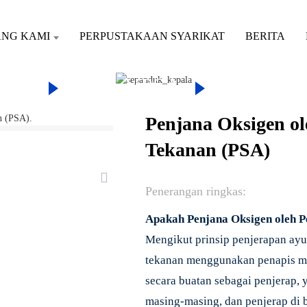
ANG KAMI
PERPUSTAKAAN SYARIKAT
BERITA
DUK
PSA, VPSA
PENJAN
ERAPAN AYUNAN TEKANAN (
Penjana Oksigen o
Tekanan (PSA)
Penerangan ringkas:
Apakah Penjana Oksigen oleh 
Mengikut prinsip penjerapan ayu
tekanan menggunakan penapis molek
secara buatan sebagai penjerap, 
masing-masing, dan penjerap di