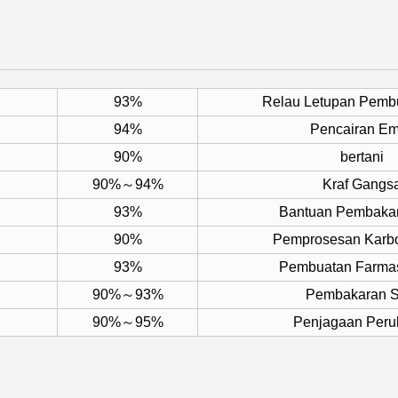
93%
Relau Letupan Pembu
94%
Pencairan E
90%
bertani
90%～94%
Kraf Gangs
93%
Bantuan Pembakar
90%
Pemprosesan Karb
93%
Pembuatan Farmas
90%～93%
Pembakaran S
90%～95%
Penjagaan Peru