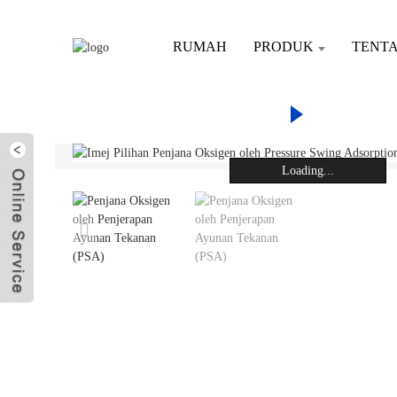
RUMAH
PRODUK
TENT
RUMAH
PRO
PENJ
Hantar E-mel
Loading...